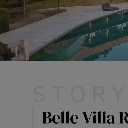
S T O R Y
Belle Villa 