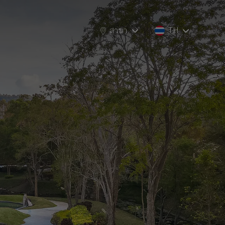
สาขา
สาขา
TH
TH