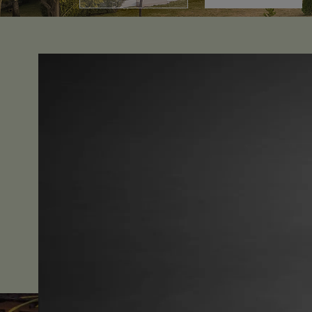
Belle Villa Resort, Khao Yai
ท่ามกลางธร
บนถนนธนะรัชต์ ดีไซน์ ตกแต่งแบบเรียบง่า
ให้คุณประทับใจตั้งแต่แรกที่มาถึง นอกจาก
บริการ ด้วยสิ่งอำนวยความสะดวกครบครันแล
จัดงานทุกรูปแบบ อาทิ ประชุม สัมมนา อบ
งานแต่งงาน สามารถปรับเปลี่ยนพื้นที่ได
โจทย์ทุกกิจกรรม
และยังให้คุณได้เพลิดเพลินไปกับสิ่งอำ
จากทางโรงแรม ไม่ว่าจะเป็นสระว่ายน้ำ ห้อ
พร้อมมุมพักผ่อนที่ตอบโจทย์ทุกไลฟ์สไตล์