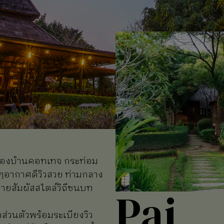
กของบ้านคอทเทจ กระท่อม
ๆอากาศดีวิวสวย ท่ามกลาง
่ายสัมผัสสไตล์วิถีชนบท
Pai
ส่วนตัวพร้อมระเบียงวิว