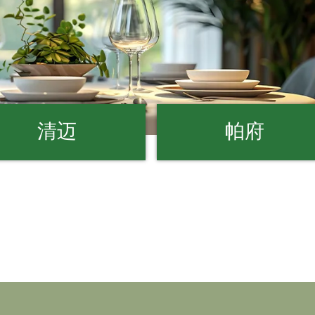
清迈
帕府