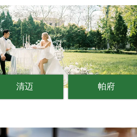
清迈
帕府