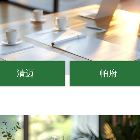
清迈
帕府